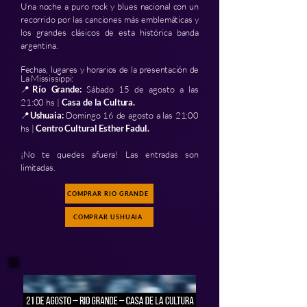
Una noche a puro rock y blues nacional con un
recorrido por las canciones más emblemáticas y
los grandes clásicos de esta histórica banda
argentina.
Fechas, lugares y horarios de la presentación de
La Mississippi:
📍
Río Grande:
Sábado 15 de agosto a las
21:00 hs |
Casa de la Cultura.
📍
Ushuaia:
Domingo 16 de agosto a las 21:00
hs |
Centro Cultural Esther Fadul.
¡No te quedes afuera! Las entradas son
limitadas.
COMPRAR RIO GRANDE
COMPRAR USHUAIA