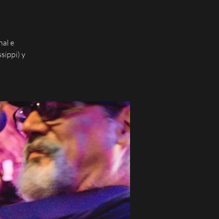
nal e
sippi) y