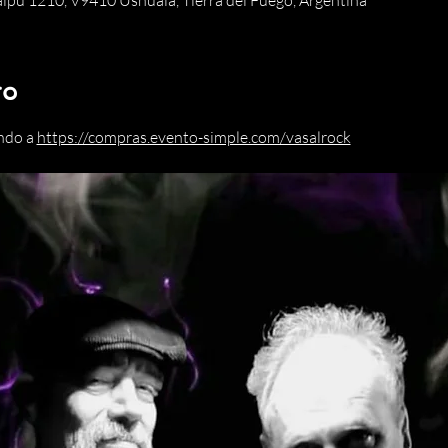
ú 1210, V9410 Ushuaia, Tierra del Fuego, Argentina
to
ndo a 
https://compras.evento-simple.com/vasalrock