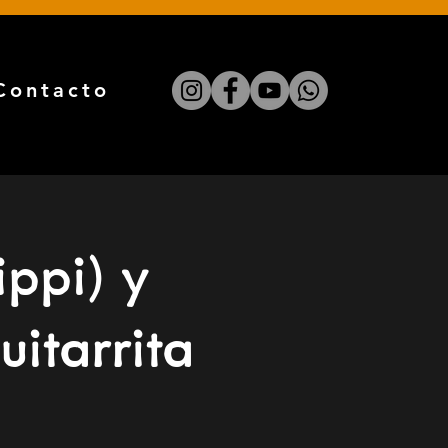
Contacto
ippi) y
itarrita