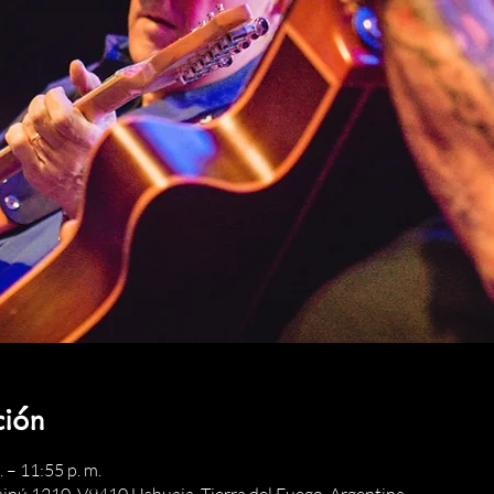
ción
 – 11:55 p. m.