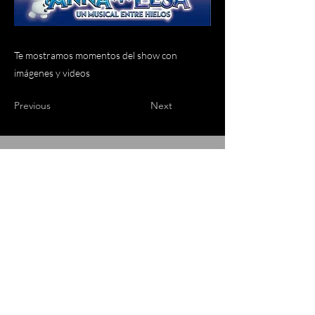
Te mostramos momentos del show con
imágenes y videos
Previous
Next
Aviso de grabación y uso de imagen:
Nuestros espectáculos son eventos que suelen ser filmados
íntegramente. La adquisición de la entrada y/o ingreso a la
sala/teatro importa el consentimiento de usted a ser fotografiado y
filmado. El material podrá ser utilizado por la producción para
fines publicitarios, comerciales y/o de difusión en redes sociales y
plataformas digitales y por tiempo indeterminado. Usted podrá ser
invitado/a a colaborar de algún número del espectáculo, su
participación voluntaria ratifica la autorización de uso de imagen y
voz sin derecho a compensación.
www.vasalrockproductora.com